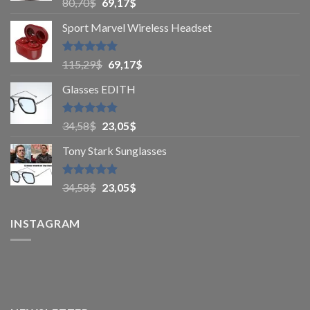
Rated
5
80,70
$
69,17
$
out of 5
Sport Marvel Wireless Headset
Rated
4.8
115,29
$
69,17
$
out of 5
Glasses EDITH
Rated
4.83
34,58
$
23,05
$
out of 5
Tony Stark Sunglasses
Rated
4.9
34,58
$
23,05
$
out of 5
INSTAGRAM